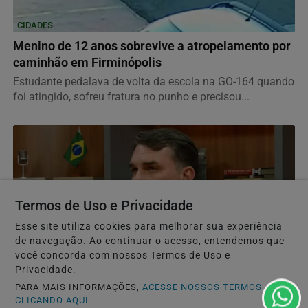
CIDADES
Menino de 12 anos sobrevive a atropelamento por
caminhão em Firminópolis
Estudante pedalava de volta da escola na GO-164 quando
foi atingido, sofreu fratura no punho e precisou...
Termos de Uso e Privacidade
Esse site utiliza cookies para melhorar sua experiência
de navegação. Ao continuar o acesso, entendemos que
você concorda com nossos Termos de Uso e
Privacidade.
GERAL
PARA MAIS INFORMAÇÕES,
ACESSE NOSSOS TERMOS
CLICANDO AQUI
Flávio Bolsonaro defende a integração de povos