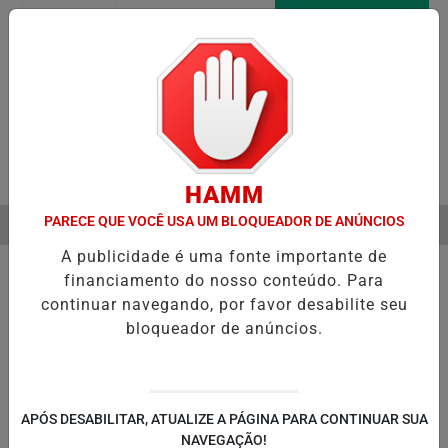
Entrar
AGORA AO VIVO
Pesquisar Notícia
HAMM
PARECE QUE VOCÊ USA UM BLOQUEADOR DE ANÚNCIOS
MENU
A VERDADEIRA RELAÇÃO DE ELIZE E MARCOS MATSUNAGA ANTES D
A publicidade é uma fonte importante de
EM ALTA
financiamento do nosso conteúdo. Para
continuar navegando, por favor desabilite seu
bloqueador de anúncios.
POLÍTICA
ENTRETENIMENTO
POLICIAL
C
PA
APÓS DESABILITAR, ATUALIZE A PÁGINA PARA CONTINUAR SUA
NAVEGAÇÃO!