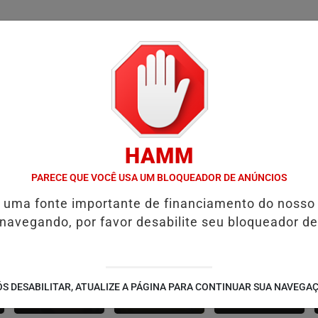
/
/
/
/
AS
NOTAS
CONTATO
PUBLICIDADES LEGAIS
W
HAMM
ICAS
OPERAÇÃO POLICIAL PRENDE EMPRESÁRIO SUSPEITO DE A
PARECE QUE VOCÊ USA UM BLOQUEADOR DE ANÚNCIOS
é uma fonte importante de financiamento do nosso
 navegando, por favor desabilite seu bloqueador de
CONTEÚDO
ESPORTES
CÂMARA DOS
S DESABILITAR, ATUALIZE A PÁGINA PARA CONTINUAR SUA NAVEGA
PATROCINADO
DEPUTADOS