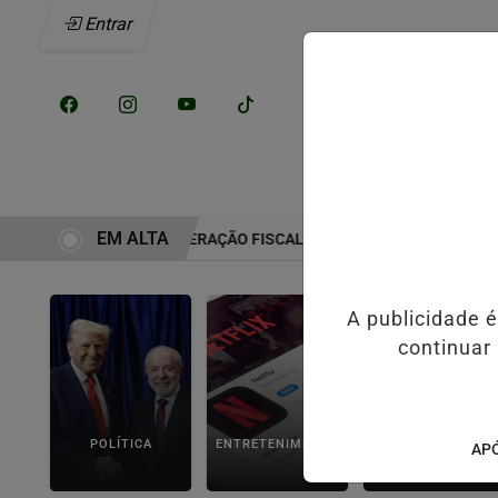
Entrar
/
INÍCIO
NOTÍCI
EM ALTA
MOSA INICIA RECUPERAÇÃO FISCAL PARA EQUILIBRAR CONTAS PÚBL
A publicidade 
continuar
POLÍTICA
ENTRETENIMENTO
POLICIAL
APÓ