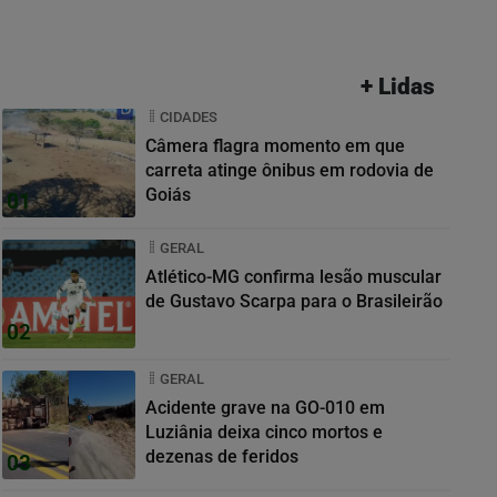
+ Lidas
CIDADES
Câmera flagra momento em que
carreta atinge ônibus em rodovia de
Goiás
01
GERAL
Atlético-MG confirma lesão muscular
de Gustavo Scarpa para o Brasileirão
02
GERAL
Acidente grave na GO-010 em
Luziânia deixa cinco mortos e
dezenas de feridos
03