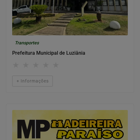
Transportes
Prefeitura Municipal de Luziânia
★
★
★
★
★
+ Informações