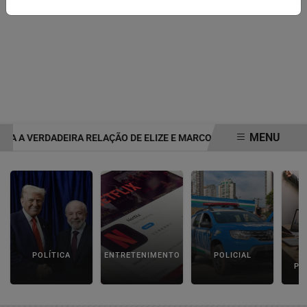
MENU
A A VERDADEIRA RELAÇÃO DE ELIZE E MARCOS MATSUNAGA ANTES
EM ALTA
POLÍTICA
ENTRETENIMENTO
POLICIAL
C
PA