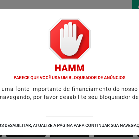
/
/
/
/
AS
NOTAS
CONTATO
PUBLICIDADES LEGAIS
W
HAMM
A ANTES DO CRIME
PREFEITURA DE FORMOSA INICIA RECUPERAÇ
PARECE QUE VOCÊ USA UM BLOQUEADOR DE ANÚNCIOS
é uma fonte importante de financiamento do nosso
 navegando, por favor desabilite seu bloqueador de
CONTEÚDO
ESPORTES
CÂMARA DOS
S DESABILITAR, ATUALIZE A PÁGINA PARA CONTINUAR SUA NAVEGA
PATROCINADO
DEPUTADOS