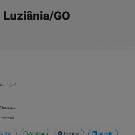
- Luziânia/GO
Municipal
unicipal
witter
Whatsapp
Telegram
LinkedIn