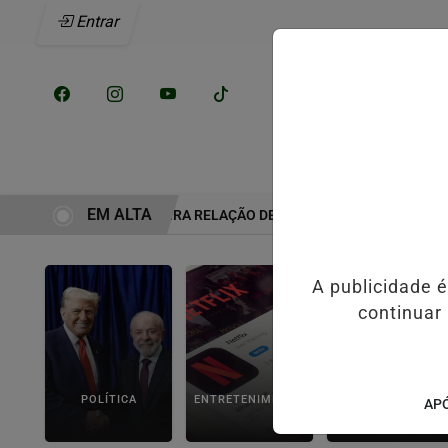
Entrar
/
INÍCIO
NOTÍCI
EM ALTA
 COMO ERA A VERDADEIRA RELAÇÃO DE ELIZE E MARCOS MATSUNAG
A publicidade 
continuar
POLÍTICA
ENTRETENIMENTO
POLICIAL
APÓ