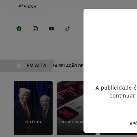
Entrar
/
INÍCIO
NOTÍCI
EM ALTA
MO ERA A VERDADEIRA RELAÇÃO DE ELIZE E MARCOS MATSUNAGA 
A publicidade 
continuar
POLÍTICA
ENTRETENIMENTO
POLICIAL
APÓ