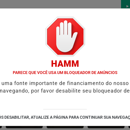
/
/
/
/
AS
NOTAS
CONTATO
PUBLICIDADES LEGAIS
W
HAMM
ANTES DO CRIME
PREFEITURA DE FORMOSA INICIA RECUPERAÇÃO 
PARECE QUE VOCÊ USA UM BLOQUEADOR DE ANÚNCIOS
é uma fonte importante de financiamento do nosso
 navegando, por favor desabilite seu bloqueador de
CONTEÚDO
ESPORTES
CÂMARA DOS
S DESABILITAR, ATUALIZE A PÁGINA PARA CONTINUAR SUA NAVEGA
PATROCINADO
DEPUTADOS