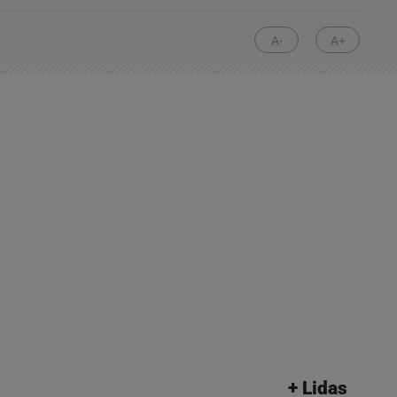
A-
A+
+ Lidas