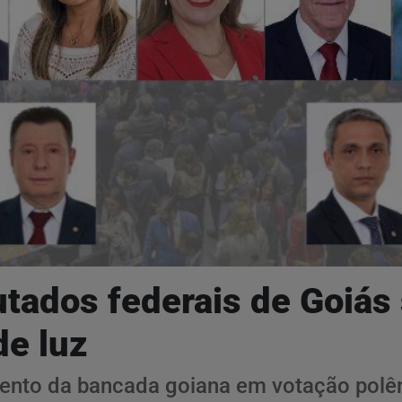
ados federais de Goiás 
de luz
mento da bancada goiana em votação polê