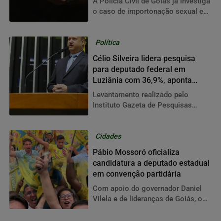
A Polícia Civil de Goiás já investiga
o caso de importonação sexual e
violência psicológica sofrido por
comerciante que atende sozinha
Política
Célio Silveira lidera pesquisa
para deputado federal em
Luziânia com 36,9%, aponta
IGAPE
Levantamento realizado pelo
Instituto Gazeta de Pesquisas
(IGAPE) indica ampla vantagem do
deputado federal Célio Silveira na
disputa eleitoral no município
Cidades
Pábio Mossoró oficializa
candidatura a deputado estadual
em convenção partidária
Com apoio do governador Daniel
Vilela e de lideranças de Goiás, o
ex-prefeito de Valparaíso projeta
fortalecer sua representação no