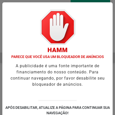
Entrar
AGORA AO VIVO
Pesquisar Notícia
HAMM
PARECE QUE VOCÊ USA UM BLOQUEADOR DE ANÚNCIOS
MENU
INICIA RECUPERAÇÃO FISCAL PARA EQUILIBRAR CONTAS PÚBLICAS
A publicidade é uma fonte importante de
EM ALTA
financiamento do nosso conteúdo. Para
continuar navegando, por favor desabilite seu
bloqueador de anúncios.
APÓS DESABILITAR, ATUALIZE A PÁGINA PARA CONTINUAR SUA
NAVEGAÇÃO!