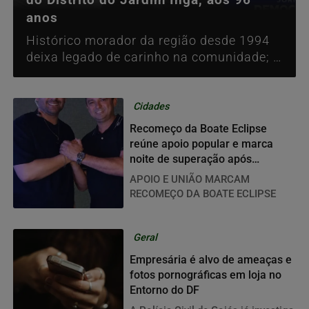
anos
Histórico morador da região desde 1994
deixa legado de carinho na comunidade; o
sepultamento ocorre no Cemitério Jardim
Metropolitano.
Cidades
Recomeço da Boate Eclipse
reúne apoio popular e marca
noite de superação após
incêndio
APOIO E UNIÃO MARCAM
RECOMEÇO DA BOATE ECLIPSE
Geral
Empresária é alvo de ameaças e
fotos pornográficas em loja no
Entorno do DF