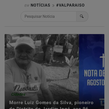
NOTÍCIAS
#VALPARAISO
EM
🔍
Cidades
Morre Luiz Gomes da Silva, pioneiro
do Distrito do Jardim Ingá, aos 96