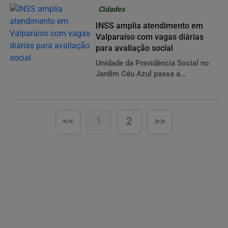
Entorno do Distrito Federal.
Cidades
INSS amplia atendimento em
Valparaíso com vagas diárias
para avaliação social
Unidade da Previdência Social no
Jardim Céu Azul passa a
disponibilizar doze vagas diárias
para requerentes do BPC a partir
desta terça-feira
<<
1
2
>>