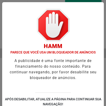
Entrar
AGORA AO VIVO
Pesquisar Notícia
HAMM
PARECE QUE VOCÊ USA UM BLOQUEADOR DE ANÚNCIOS
MENU
ICIA RECUPERAÇÃO FISCAL PARA EQUILIBRAR CONTAS PÚBLICAS
A publicidade é uma fonte importante de
EM ALTA
financiamento do nosso conteúdo. Para
continuar navegando, por favor desabilite seu
bloqueador de anúncios.
POLÍTICA
ENTRETENIMENTO
POLICIAL
C
PA
APÓS DESABILITAR, ATUALIZE A PÁGINA PARA CONTINUAR SUA
NAVEGAÇÃO!