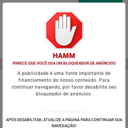
Entrar
AGORA AO VIVO
Pesquisar Notícia
HAMM
PARECE QUE VOCÊ USA UM BLOQUEADOR DE ANÚNCIOS
MENU
CUPERAÇÃO FISCAL PARA EQUILIBRAR CONTAS PÚBLICAS
OPERAÇ
A publicidade é uma fonte importante de
EM ALTA
financiamento do nosso conteúdo. Para
continuar navegando, por favor desabilite seu
bloqueador de anúncios.
POLÍTICA
ENTRETENIMENTO
POLICIAL
C
PA
APÓS DESABILITAR, ATUALIZE A PÁGINA PARA CONTINUAR SUA
NAVEGAÇÃO!