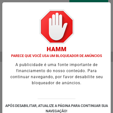
Entrar
AGORA AO VIVO
Pesquisar Notícia
HAMM
PARECE QUE VOCÊ USA UM BLOQUEADOR DE ANÚNCIOS
MENU
A VERDADEIRA RELAÇÃO DE ELIZE E MARCOS MATSUNAGA ANTES D
A publicidade é uma fonte importante de
EM ALTA
financiamento do nosso conteúdo. Para
continuar navegando, por favor desabilite seu
bloqueador de anúncios.
POLÍTICA
ENTRETENIMENTO
POLICIAL
C
PA
APÓS DESABILITAR, ATUALIZE A PÁGINA PARA CONTINUAR SUA
NAVEGAÇÃO!