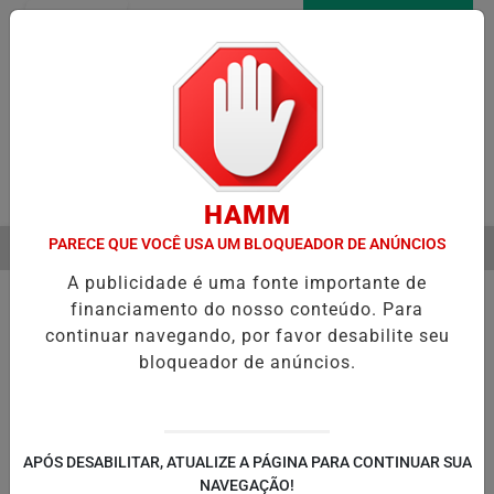
Entrar
AGORA AO VIVO
Pesquisar Notícia
HAMM
PARECE QUE VOCÊ USA UM BLOQUEADOR DE ANÚNCIOS
MENU
ICIA RECUPERAÇÃO FISCAL PARA EQUILIBRAR CONTAS PÚBLICAS
A publicidade é uma fonte importante de
EM ALTA
financiamento do nosso conteúdo. Para
continuar navegando, por favor desabilite seu
bloqueador de anúncios.
POLÍTICA
ENTRETENIMENTO
POLICIAL
C
PA
APÓS DESABILITAR, ATUALIZE A PÁGINA PARA CONTINUAR SUA
NAVEGAÇÃO!