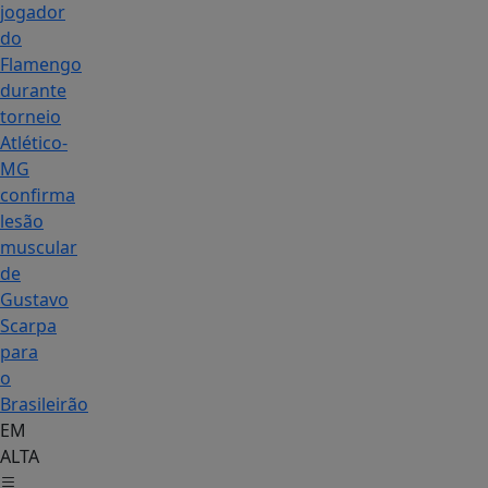
jogador
do
Flamengo
durante
torneio
Atlético-
MG
confirma
lesão
muscular
de
Gustavo
Scarpa
para
o
Brasileirão
EM
ALTA