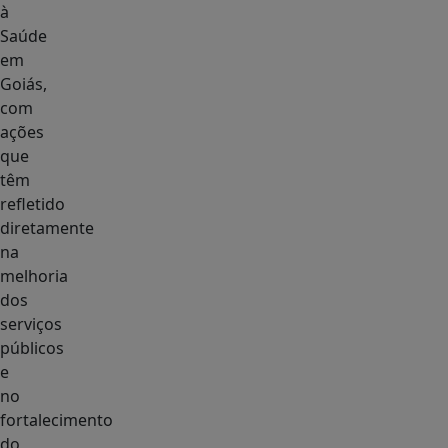
à
Saúde
em
Goiás,
com
ações
que
têm
refletido
diretamente
na
melhoria
dos
serviços
públicos
e
no
fortalecimento
do