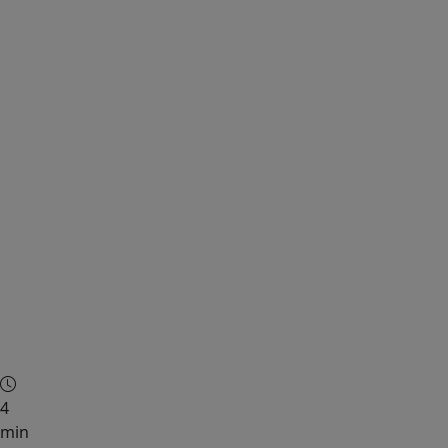
Saúde
4
min