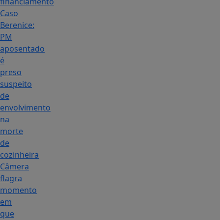
financiamento
Caso
Berenice:
PM
aposentado
é
preso
suspeito
de
envolvimento
na
morte
de
cozinheira
Câmera
flagra
momento
em
que