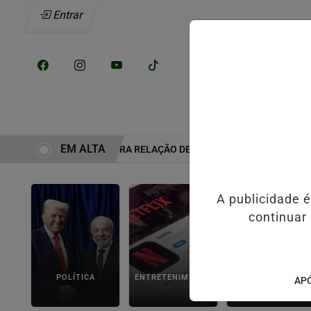
Entrar
/
INÍCIO
NOTÍCI
EM ALTA
 ERA A VERDADEIRA RELAÇÃO DE ELIZE E MARCOS MATSUNAGA AN
A publicidade 
continuar
POLÍTICA
ENTRETENIMENTO
POLICIAL
APÓ