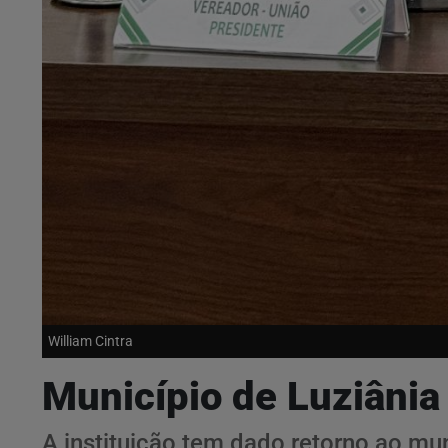
William Cintra
Município de Luziânia
A instituição tem dado retorno ao mun