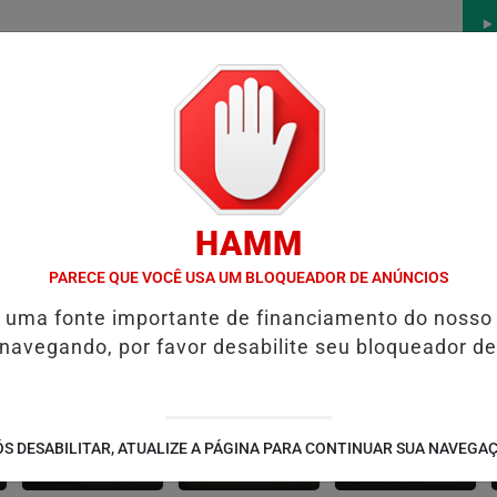
/
/
/
/
AS
NOTAS
CONTATO
PUBLICIDADES LEGAIS
W
HAMM
TES DO CRIME
PREFEITURA DE FORMOSA INICIA RECUPERAÇÃO FI
PARECE QUE VOCÊ USA UM BLOQUEADOR DE ANÚNCIOS
é uma fonte importante de financiamento do nosso
 navegando, por favor desabilite seu bloqueador de
CONTEÚDO
ESPORTES
CÂMARA DOS
S DESABILITAR, ATUALIZE A PÁGINA PARA CONTINUAR SUA NAVEGA
PATROCINADO
DEPUTADOS