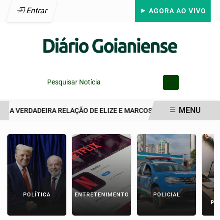
Entrar
AGORA AO VIVO
Pesquisar Notícia
MENU
 A VERDADEIRA RELAÇÃO DE ELIZE E MARCOS MATSUNAGA ANTES 
EM ALTA
POLÍTICA
ENTRETENIMENTO
POLICIAL
C
PA