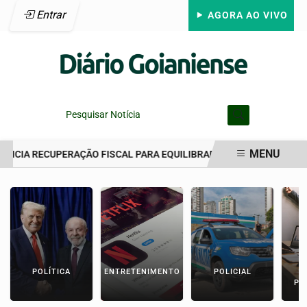
Entrar
AGORA AO VIVO
Pesquisar Notícia
MENU
NICIA RECUPERAÇÃO FISCAL PARA EQUILIBRAR CONTAS PÚBLICAS
EM ALTA
POLÍTICA
ENTRETENIMENTO
POLICIAL
C
PA