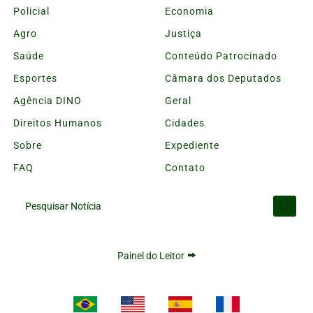
Policial
Economia
Agro
Justiça
Saúde
Conteúdo Patrocinado
Esportes
Câmara dos Deputados
Agência DINO
Geral
Direitos Humanos
Cidades
Sobre
Expediente
FAQ
Contato
Pesquisar Notícia
Painel do Leitor
Termos de Uso e Privacidade
Esse site utiliza cookies para melhorar sua experiência
de navegação. Ao continuar o acesso, entendemos que