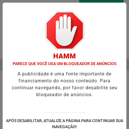
Entrar
AGORA AO VIVO
Pesquisar Notícia
HAMM
PARECE QUE VOCÊ USA UM BLOQUEADOR DE ANÚNCIOS
MENU
NICIA RECUPERAÇÃO FISCAL PARA EQUILIBRAR CONTAS PÚBLICAS
A publicidade é uma fonte importante de
EM ALTA
financiamento do nosso conteúdo. Para
continuar navegando, por favor desabilite seu
bloqueador de anúncios.
POLÍTICA
ENTRETENIMENTO
POLICIAL
C
PA
APÓS DESABILITAR, ATUALIZE A PÁGINA PARA CONTINUAR SUA
NAVEGAÇÃO!