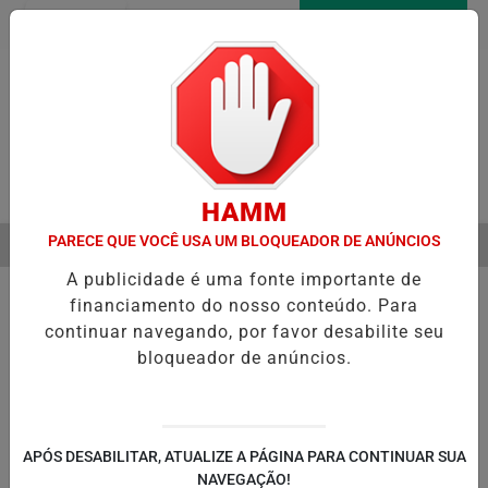
Entrar
AGORA AO VIVO
Pesquisar Notícia
HAMM
PARECE QUE VOCÊ USA UM BLOQUEADOR DE ANÚNCIOS
MENU
 A VERDADEIRA RELAÇÃO DE ELIZE E MARCOS MATSUNAGA ANTES D
A publicidade é uma fonte importante de
EM ALTA
financiamento do nosso conteúdo. Para
continuar navegando, por favor desabilite seu
bloqueador de anúncios.
POLÍTICA
ENTRETENIMENTO
POLICIAL
C
PA
APÓS DESABILITAR, ATUALIZE A PÁGINA PARA CONTINUAR SUA
NAVEGAÇÃO!