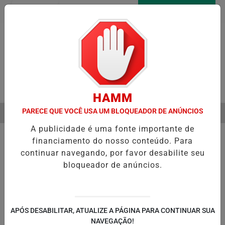
Entrar
AGORA AO VIVO
Pesquisar Notícia
HAMM
PARECE QUE VOCÊ USA UM BLOQUEADOR DE ANÚNCIOS
MENU
A VERDADEIRA RELAÇÃO DE ELIZE E MARCOS MATSUNAGA ANTES DO
A publicidade é uma fonte importante de
EM ALTA
financiamento do nosso conteúdo. Para
continuar navegando, por favor desabilite seu
bloqueador de anúncios.
POLÍTICA
ENTRETENIMENTO
POLICIAL
C
PA
APÓS DESABILITAR, ATUALIZE A PÁGINA PARA CONTINUAR SUA
NAVEGAÇÃO!