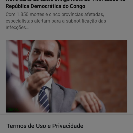
República Democrática do Congo
Com 1.850 mortes e cinco províncias afetadas,
especialistas alertam para a subnotificação das
infecções...
GERAL
Eduardo Bolsonaro presta apoio a Filipe Martins e
Termos de Uso e Privacidade
critica o STF