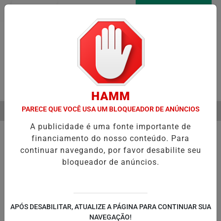
Entrar
AGORA AO VIVO
Pesquisar Notícia
HAMM
PARECE QUE VOCÊ USA UM BLOQUEADOR DE ANÚNCIOS
MENU
ICIA RECUPERAÇÃO FISCAL PARA EQUILIBRAR CONTAS PÚBLICAS
A publicidade é uma fonte importante de
EM ALTA
financiamento do nosso conteúdo. Para
continuar navegando, por favor desabilite seu
bloqueador de anúncios.
POLÍTICA
ENTRETENIMENTO
POLICIAL
C
PA
APÓS DESABILITAR, ATUALIZE A PÁGINA PARA CONTINUAR SUA
NAVEGAÇÃO!