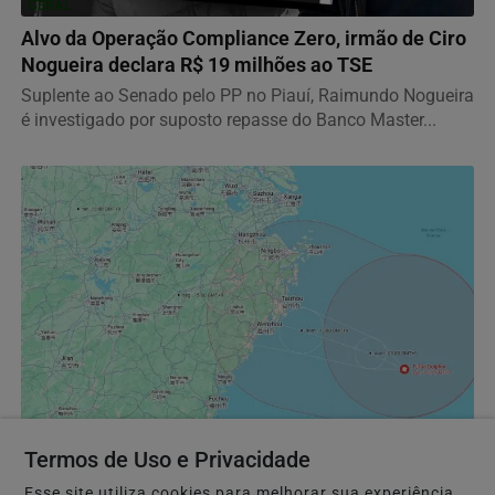
GERAL
Alvo da Operação Compliance Zero, irmão de Ciro
Nogueira declara R$ 19 milhões ao TSE
Suplente ao Senado pelo PP no Piauí, Raimundo Nogueira
é investigado por suposto repasse do Banco Master...
GERAL
Termos de Uso e Privacidade
Tufão Dolphin deixa feridos no Japão e coloca a
China em estado de alerta
Esse site utiliza cookies para melhorar sua experiência