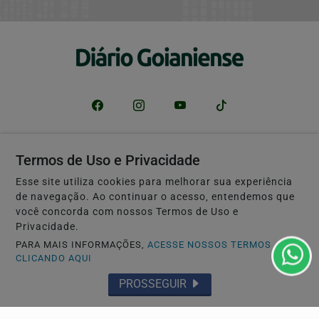
Termos de Uso e Privacidade
Navegue
Início
Política
Esse site utiliza cookies para melhorar sua experiência
de navegação. Ao continuar o acesso, entendemos que
Mundo
Entretenimento
você concorda com nossos Termos de Uso e
Tecnologia & Inovação
Educação
Privacidade.
PARA MAIS INFORMAÇÕES,
ACESSE NOSSOS TERMOS
Policial
Economia
CLICANDO AQUI
Agro
Justiça
PROSSEGUIR
Saúde
Conteúdo Patrocinado
Esportes
Câmara dos Deputados