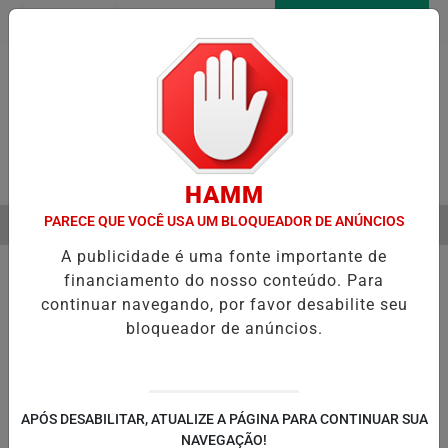
Entrar
AGORA AO VIVO
Pesquisar Notícia
HAMM
PARECE QUE VOCÊ USA UM BLOQUEADOR DE ANÚNCIOS
MENU
 A VERDADEIRA RELAÇÃO DE ELIZE E MARCOS MATSUNAGA ANTES D
A publicidade é uma fonte importante de
EM ALTA
financiamento do nosso conteúdo. Para
continuar navegando, por favor desabilite seu
bloqueador de anúncios.
POLÍTICA
ENTRETENIMENTO
POLICIAL
C
PA
APÓS DESABILITAR, ATUALIZE A PÁGINA PARA CONTINUAR SUA
NAVEGAÇÃO!