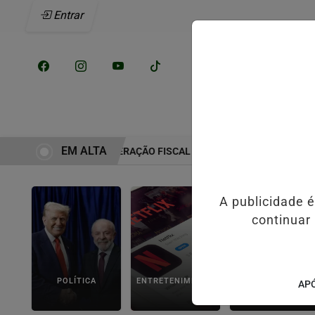
Entrar
/
INÍCIO
NOTÍCI
EM ALTA
MOSA INICIA RECUPERAÇÃO FISCAL PARA EQUILIBRAR CONTAS PÚBL
A publicidade 
continuar
POLÍTICA
ENTRETENIMENTO
POLICIAL
APÓ