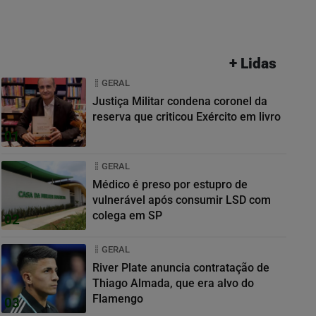
+ Lidas
GERAL
Justiça Militar condena coronel da
reserva que criticou Exército em livro
01
GERAL
Médico é preso por estupro de
vulnerável após consumir LSD com
colega em SP
02
GERAL
River Plate anuncia contratação de
Thiago Almada, que era alvo do
Flamengo
03