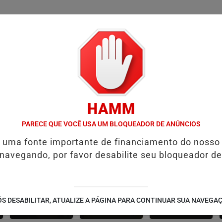
/
/
/
/
AS
NOTAS
CONTATO
PUBLICIDADES LEGAIS
W
HAMM
ICAS
OPERAÇÃO POLICIAL PRENDE EMPRESÁRIO SUSPEITO DE AP
PARECE QUE VOCÊ USA UM BLOQUEADOR DE ANÚNCIOS
é uma fonte importante de financiamento do nosso
 navegando, por favor desabilite seu bloqueador de
CONTEÚDO
ESPORTES
CÂMARA DOS
S DESABILITAR, ATUALIZE A PÁGINA PARA CONTINUAR SUA NAVEGA
PATROCINADO
DEPUTADOS