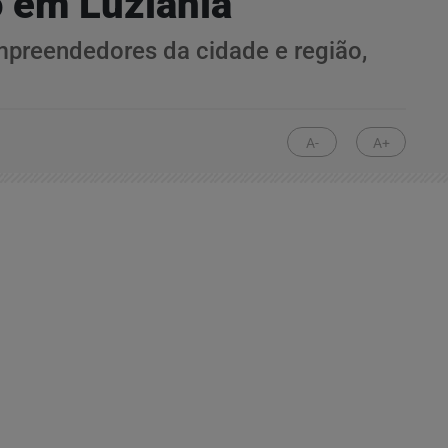
 em Luziânia
empreendedores da cidade e região,
A-
A+