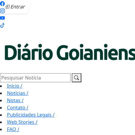
Entrar
Pesquisar Notícia
Início
/
Notícias
/
Notas
/
Contato
/
Publicidades Legais
/
Web Stories
/
FAQ
/