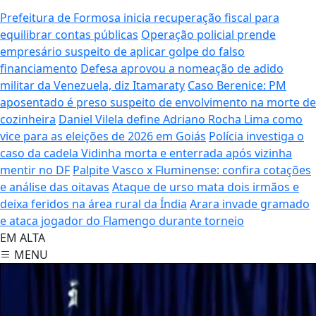
Prefeitura de Formosa inicia recuperação fiscal para
equilibrar contas públicas
Operação policial prende
empresário suspeito de aplicar golpe do falso
financiamento
Defesa aprovou a nomeação de adido
militar da Venezuela, diz Itamaraty
Caso Berenice: PM
aposentado é preso suspeito de envolvimento na morte de
cozinheira
Daniel Vilela define Adriano Rocha Lima como
vice para as eleições de 2026 em Goiás
Polícia investiga o
caso da cadela Vidinha morta e enterrada após vizinha
mentir no DF
Palpite Vasco x Fluminense: confira cotações
e análise das oitavas
Ataque de urso mata dois irmãos e
deixa feridos na área rural da Índia
Arara invade gramado
e ataca jogador do Flamengo durante torneio
EM ALTA
MENU