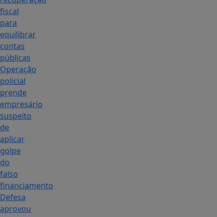
fiscal
para
equilibrar
contas
públicas
Operação
policial
prende
empresário
suspeito
de
aplicar
golpe
do
falso
financiamento
Defesa
aprovou