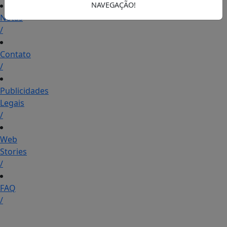
NAVEGAÇÃO!
Notas
/
Contato
/
Publicidades
Legais
/
Web
Stories
/
FAQ
/