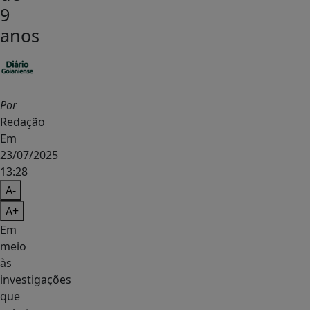
9
anos
Por
Redação
Em
23/07/2025
13:28
A-
A+
Em
meio
às
investigações
que