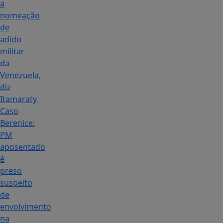
a
nomeação
de
adido
militar
da
Venezuela,
diz
Itamaraty
Caso
Berenice:
PM
aposentado
é
preso
suspeito
de
envolvimento
na