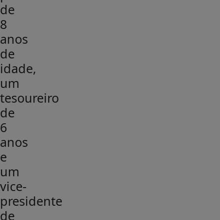
de
8
anos
de
idade,
um
tesoureiro
de
6
anos
e
um
vice-
presidente
de