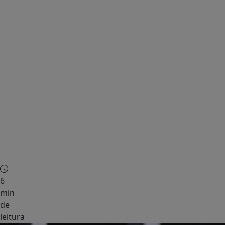
Política
6
min
de
leitura