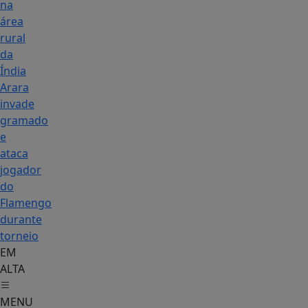
na
área
rural
da
Índia
Arara
invade
gramado
e
ataca
jogador
do
Flamengo
durante
torneio
EM
ALTA
MENU