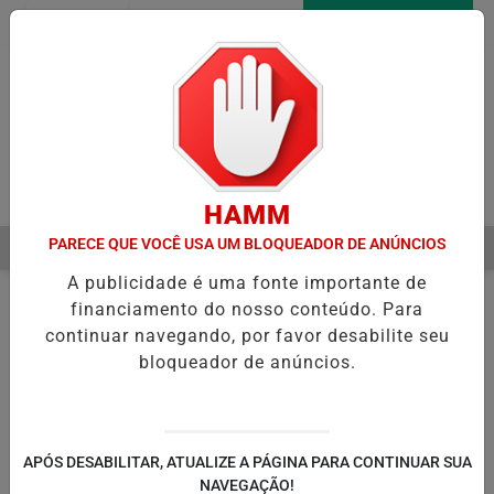
Entrar
AGORA AO VIVO
Pesquisar Notícia
HAMM
PARECE QUE VOCÊ USA UM BLOQUEADOR DE ANÚNCIOS
MENU
INICIA RECUPERAÇÃO FISCAL PARA EQUILIBRAR CONTAS PÚBLICAS
A publicidade é uma fonte importante de
EM ALTA
financiamento do nosso conteúdo. Para
continuar navegando, por favor desabilite seu
bloqueador de anúncios.
APÓS DESABILITAR, ATUALIZE A PÁGINA PARA CONTINUAR SUA
NAVEGAÇÃO!