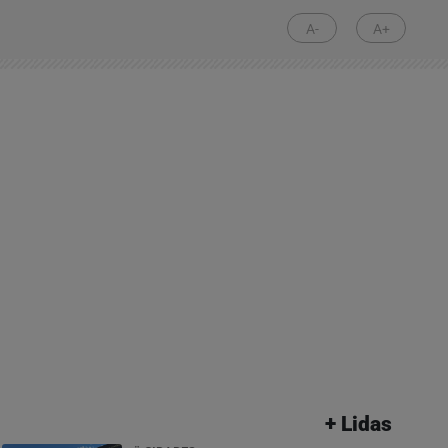
A-
A+
+ Lidas