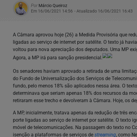
Por
Márcio Queiroz
Em 16/06/2021 14:56
- Atualizado
16/06/2021 16:43
A Câmara aprovou hoje (26) a Medida Provisória que red
ligadas ao serviço de internet por satélite. O texto já ha
voltou para nova apreciação dos deputados. Uma MP exi
Agora, a MP irá para sanção presidencial.
Os senadores haviam aprovado a retirada de uma limita
do Fundo de Universalização dos Serviços de Telecomunic
fundo, pelo menos 18% são aplicados nessa área. O text
determinava que seriam apenas 18% dos recursos da mod
retiraram esse trecho e devolveram à Câmara. Hoje, os 
A MP, inicialmente, tratava apenas da redução de três en
porte ligadas ao serviço de internet por satélite. O texto
móvel de telecomunicações. Na passagem do texto no Con
isenção a plataformas de serviços de
streaming
, como Ne