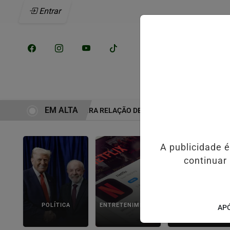
Entrar
/
INÍCIO
NOTÍCI
EM ALTA
O ERA A VERDADEIRA RELAÇÃO DE ELIZE E MARCOS MATSUNAGA A
A publicidade 
continuar
POLÍTICA
ENTRETENIMENTO
POLICIAL
APÓ