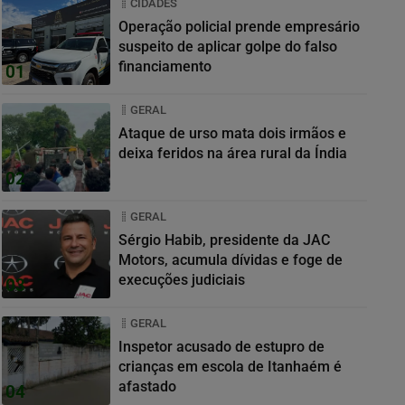
CIDADES
Operação policial prende empresário
suspeito de aplicar golpe do falso
financiamento
01
GERAL
Ataque de urso mata dois irmãos e
deixa feridos na área rural da Índia
02
GERAL
Sérgio Habib, presidente da JAC
Motors, acumula dívidas e foge de
execuções judiciais
03
GERAL
Inspetor acusado de estupro de
crianças em escola de Itanhaém é
afastado
04