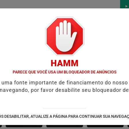
/
/
/
/
AS
NOTAS
CONTATO
PUBLICIDADES LEGAIS
W
HAMM
NTES DO CRIME
PREFEITURA DE FORMOSA INICIA RECUPERAÇÃO F
PARECE QUE VOCÊ USA UM BLOQUEADOR DE ANÚNCIOS
é uma fonte importante de financiamento do nosso
 navegando, por favor desabilite seu bloqueador de
CONTEÚDO
ESPORTES
CÂMARA DOS
S DESABILITAR, ATUALIZE A PÁGINA PARA CONTINUAR SUA NAVEGA
PATROCINADO
DEPUTADOS