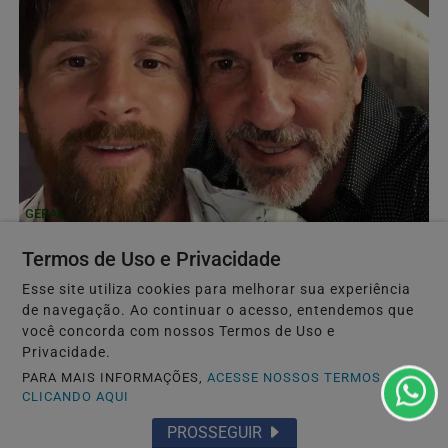
GERAL
Morre Jorge Messi, pai e empresário do jogador
Termos de Uso e Privacidade
Lionel Messi, aos 68 anos na Argentina
Esse site utiliza cookies para melhorar sua experiência
O pai do craque estava internado em Rosário após meses
de navegação. Ao continuar o acesso, entendemos que
com problemas de saúde; o clube Newell’s Old Boys...
você concorda com nossos Termos de Uso e
Privacidade.
PARA MAIS INFORMAÇÕES,
ACESSE NOSSOS TERMOS
CLICANDO AQUI
PROSSEGUIR