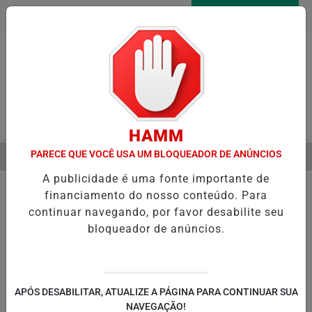
Entrar
AGORA AO VIVO
Pesquisar Notícia
HAMM
PARECE QUE VOCÊ USA UM BLOQUEADOR DE ANÚNCIOS
MENU
NICIA RECUPERAÇÃO FISCAL PARA EQUILIBRAR CONTAS PÚBLICAS
A publicidade é uma fonte importante de
EM ALTA
financiamento do nosso conteúdo. Para
continuar navegando, por favor desabilite seu
bloqueador de anúncios.
POLÍTICA
ENTRETENIMENTO
POLICIAL
C
PA
APÓS DESABILITAR, ATUALIZE A PÁGINA PARA CONTINUAR SUA
NAVEGAÇÃO!