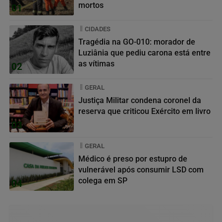
mortos
01
CIDADES
Tragédia na GO-010: morador de
Luziânia que pediu carona está entre
as vítimas
02
GERAL
Justiça Militar condena coronel da
reserva que criticou Exército em livro
03
GERAL
Médico é preso por estupro de
vulnerável após consumir LSD com
colega em SP
04