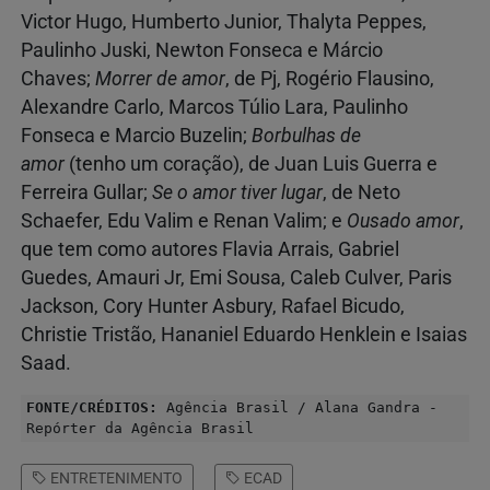
Victor Hugo, Humberto Junior, Thalyta Peppes,
Paulinho Juski, Newton Fonseca e Márcio
Chaves;
Morrer de amor
, de Pj, Rogério Flausino,
Alexandre Carlo, Marcos Túlio Lara, Paulinho
Fonseca e Marcio Buzelin;
Borbulhas de
amor
(tenho um coração), de Juan Luis Guerra e
Ferreira Gullar;
Se o amor tiver lugar
, de Neto
Schaefer, Edu Valim e Renan Valim; e
Ousado amor
,
que tem como autores Flavia Arrais, Gabriel
Guedes, Amauri Jr, Emi Sousa, Caleb Culver, Paris
Jackson, Cory Hunter Asbury, Rafael Bicudo,
Christie Tristão, Hananiel Eduardo Henklein e Isaias
Saad.
FONTE/CRÉDITOS:
Agência Brasil / Alana Gandra -
Repórter da Agência Brasil
ENTRETENIMENTO
ECAD