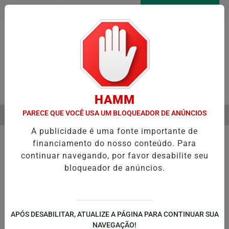
Entrar
AGORA AO VIVO
Pesquisar Notícia
HAMM
PARECE QUE VOCÊ USA UM BLOQUEADOR DE ANÚNCIOS
MENU
ICIA RECUPERAÇÃO FISCAL PARA EQUILIBRAR CONTAS PÚBLICAS
A publicidade é uma fonte importante de
EM ALTA
financiamento do nosso conteúdo. Para
continuar navegando, por favor desabilite seu
bloqueador de anúncios.
POLÍTICA
ENTRETENIMENTO
POLICIAL
C
PA
APÓS DESABILITAR, ATUALIZE A PÁGINA PARA CONTINUAR SUA
NAVEGAÇÃO!