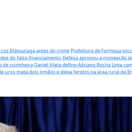
arcos Matsunaga antes do crime
Prefeitura de Formosa inici
olpe do falso financiamento
Defesa aprovou a nomeação de 
 de cozinheira
Daniel Vilela define Adriano Rocha Lima co
e urso mata dois irmãos e deixa feridos na área rural da Ín