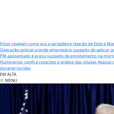
Fotos revelam como era a verdadeira relação de Elize e M
Operação policial prende empresário suspeito de aplicar g
PM aposentado é preso suspeito de envolvimento na morte
Fluminense: confira cotações e análise das oitavas
Ataque d
durante torneio
EM ALTA
MENU