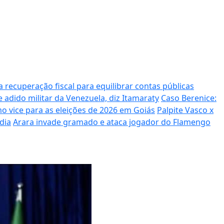
a recuperação fiscal para equilibrar contas públicas
adido militar da Venezuela, diz Itamaraty
Caso Berenice:
mo vice para as eleições de 2026 em Goiás
Palpite Vasco x
dia
Arara invade gramado e ataca jogador do Flamengo