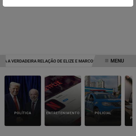
MENU
A A VERDADEIRA RELAÇÃO DE ELIZE E MARCOS MATSUNAGA ANTES 
EM ALTA
POLÍTICA
ENTRETENIMENTO
POLICIAL
C
PA