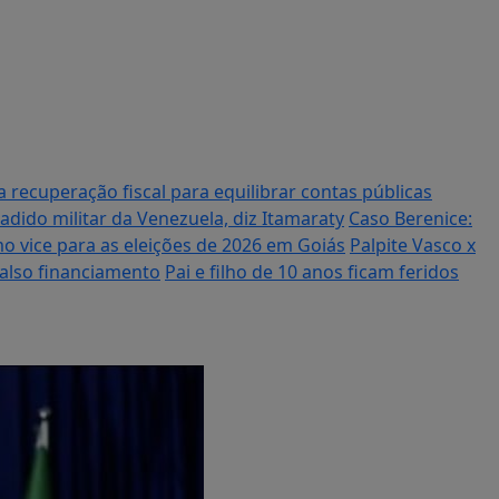
a recuperação fiscal para equilibrar contas públicas
dido militar da Venezuela, diz Itamaraty
Caso Berenice:
mo vice para as eleições de 2026 em Goiás
Palpite Vasco x
falso financiamento
Pai e filho de 10 anos ficam feridos