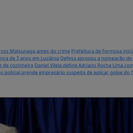
arcos Matsunaga antes do crime
Prefeitura de Formosa inici
ança de 3 anos em Luziânia
Defesa aprovou a nomeação de a
 de cozinheira
Daniel Vilela define Adriano Rocha Lima co
 policial prende empresário suspeito de aplicar golpe do 