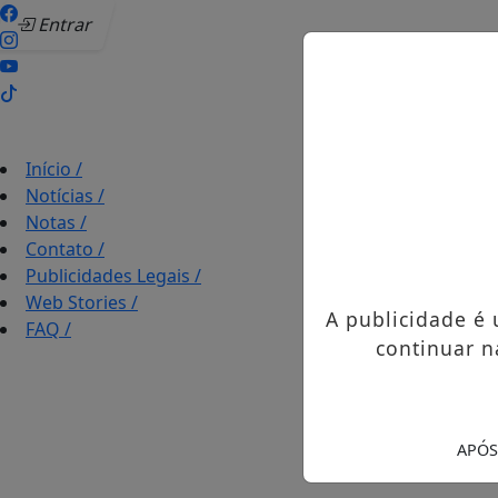
Entrar
Início
/
Notícias
/
Notas
/
Contato
/
Publicidades Legais
/
Web Stories
/
A publicidade é
FAQ
/
continuar n
APÓS