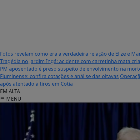
Fotos revelam como era a verdadeira relação de Elize e M
Tragédia no Jardim Ingá: acidente com carretinha mata cri
PM aposentado é preso suspeito de envolvimento na morte
Fluminense: confira cotações e análise das oitavas
Operação
após atentado a tiros em Cotia
EM ALTA
MENU