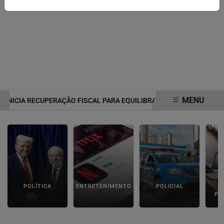
MENU
INICIA RECUPERAÇÃO FISCAL PARA EQUILIBRAR CONTAS PÚBLICAS
EM ALTA
POLÍTICA
ENTRETENIMENTO
POLICIAL
C
PA