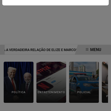
MENU
 A VERDADEIRA RELAÇÃO DE ELIZE E MARCOS MATSUNAGA ANTES 
EM ALTA
POLÍTICA
ENTRETENIMENTO
POLICIAL
C
PA