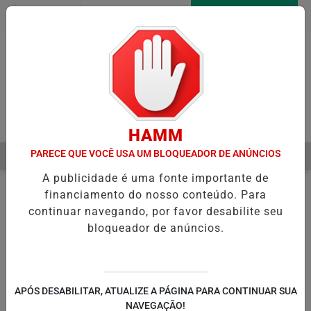
Entrar
AGORA AO VIVO
Pesquisar Notícia
HAMM
PARECE QUE VOCÊ USA UM BLOQUEADOR DE ANÚNCIOS
MENU
INICIA RECUPERAÇÃO FISCAL PARA EQUILIBRAR CONTAS PÚBLICAS
A publicidade é uma fonte importante de
EM ALTA
financiamento do nosso conteúdo. Para
continuar navegando, por favor desabilite seu
bloqueador de anúncios.
APÓS DESABILITAR, ATUALIZE A PÁGINA PARA CONTINUAR SUA
NAVEGAÇÃO!