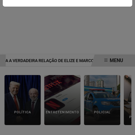
MENU
RA A VERDADEIRA RELAÇÃO DE ELIZE E MARCOS MATSUNAGA ANTE
EM ALTA
POLÍTICA
ENTRETENIMENTO
POLICIAL
C
PA