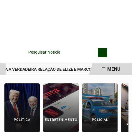
Pesquisar Notícia
MENU
RA A VERDADEIRA RELAÇÃO DE ELIZE E MARCOS MATSUNAGA ANTES
EM ALTA
POLÍTICA
ENTRETENIMENTO
POLICIAL
C
PA