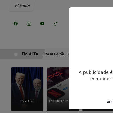
Entrar
/
INÍCIO
NOTÍCI
EM ALTA
M COMO ERA A VERDADEIRA RELAÇÃO DE ELIZE E MARCOS MATSUN
A publicidade 
continuar
POLÍTICA
ENTRETENIMENTO
POLICIAL
APÓ