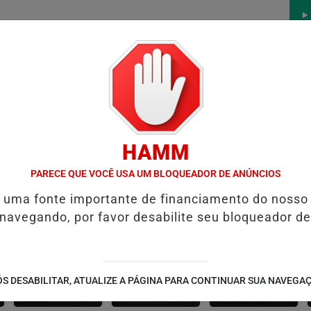
/
/
/
/
AS
NOTAS
CONTATO
PUBLICIDADES LEGAIS
W
HAMM
AGA ANTES DO CRIME
PREFEITURA DE FORMOSA INICIA RECUPERA
PARECE QUE VOCÊ USA UM BLOQUEADOR DE ANÚNCIOS
é uma fonte importante de financiamento do nosso
 navegando, por favor desabilite seu bloqueador de
CONTEÚDO
ESPORTES
CÂMARA DOS
S DESABILITAR, ATUALIZE A PÁGINA PARA CONTINUAR SUA NAVEGA
PATROCINADO
DEPUTADOS