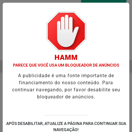
Entrar
AGORA AO VIVO
Pesquisar Notícia
HAMM
PARECE QUE VOCÊ USA UM BLOQUEADOR DE ANÚNCIOS
MENU
A INICIA RECUPERAÇÃO FISCAL PARA EQUILIBRAR CONTAS PÚBLICA
A publicidade é uma fonte importante de
EM ALTA
financiamento do nosso conteúdo. Para
continuar navegando, por favor desabilite seu
bloqueador de anúncios.
APÓS DESABILITAR, ATUALIZE A PÁGINA PARA CONTINUAR SUA
NAVEGAÇÃO!