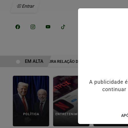
Entrar
/
INÍCIO
NOTÍCI
EM ALTA
M COMO ERA A VERDADEIRA RELAÇÃO DE ELIZE E MARCOS MATSUN
A publicidade 
continuar
POLÍTICA
ENTRETENIMENTO
POLICIAL
APÓ