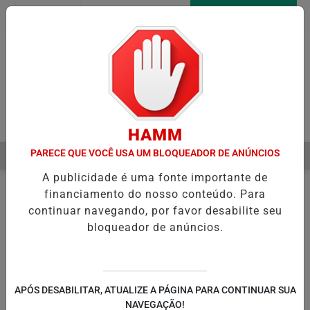
Entrar
AGORA AO VIVO
Pesquisar Notícia
HAMM
PARECE QUE VOCÊ USA UM BLOQUEADOR DE ANÚNCIOS
MENU
 INICIA RECUPERAÇÃO FISCAL PARA EQUILIBRAR CONTAS PÚBLICA
A publicidade é uma fonte importante de
EM ALTA
financiamento do nosso conteúdo. Para
continuar navegando, por favor desabilite seu
bloqueador de anúncios.
APÓS DESABILITAR, ATUALIZE A PÁGINA PARA CONTINUAR SUA
NAVEGAÇÃO!