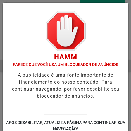
Entrar
AGORA AO VIVO
Pesquisar Notícia
HAMM
PARECE QUE VOCÊ USA UM BLOQUEADOR DE ANÚNCIOS
MENU
INICIA RECUPERAÇÃO FISCAL PARA EQUILIBRAR CONTAS PÚBLICAS
A publicidade é uma fonte importante de
EM ALTA
financiamento do nosso conteúdo. Para
continuar navegando, por favor desabilite seu
bloqueador de anúncios.
APÓS DESABILITAR, ATUALIZE A PÁGINA PARA CONTINUAR SUA
NAVEGAÇÃO!