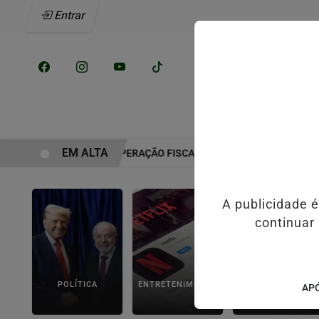
Entrar
/
INÍCIO
NOTÍCI
EM ALTA
E FORMOSA INICIA RECUPERAÇÃO FISCAL PARA EQUILIBRAR CONTA
A publicidade 
continuar
POLÍTICA
ENTRETENIMENTO
POLICIAL
APÓ