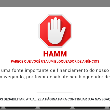
/
/
/
/
AS
NOTAS
CONTATO
PUBLICIDADES LEGAIS
W
HAMM
S PÚBLICAS
OPERAÇÃO POLICIAL PRENDE EMPRESÁRIO SUSPEITO
PARECE QUE VOCÊ USA UM BLOQUEADOR DE ANÚNCIOS
é uma fonte importante de financiamento do nosso
 navegando, por favor desabilite seu bloqueador de
CONTEÚDO
ESPORTES
CÂMARA DOS
S DESABILITAR, ATUALIZE A PÁGINA PARA CONTINUAR SUA NAVEGA
PATROCINADO
DEPUTADOS