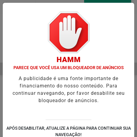
Entrar
AGORA AO VIVO
Pesquisar Notícia
HAMM
PARECE QUE VOCÊ USA UM BLOQUEADOR DE ANÚNCIOS
MENU
A INICIA RECUPERAÇÃO FISCAL PARA EQUILIBRAR CONTAS PÚBLICA
A publicidade é uma fonte importante de
EM ALTA
financiamento do nosso conteúdo. Para
continuar navegando, por favor desabilite seu
bloqueador de anúncios.
APÓS DESABILITAR, ATUALIZE A PÁGINA PARA CONTINUAR SUA
NAVEGAÇÃO!