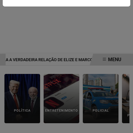
MENU
RA A VERDADEIRA RELAÇÃO DE ELIZE E MARCOS MATSUNAGA ANTE
EM ALTA
POLÍTICA
ENTRETENIMENTO
POLICIAL
C
PA