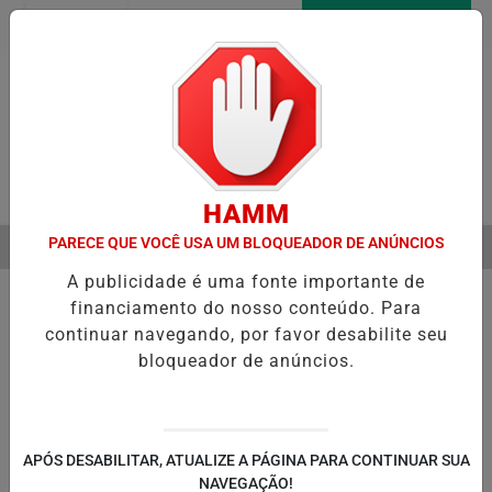
Entrar
AGORA AO VIVO
Pesquisar Notícia
HAMM
PARECE QUE VOCÊ USA UM BLOQUEADOR DE ANÚNCIOS
MENU
 A VERDADEIRA RELAÇÃO DE ELIZE E MARCOS MATSUNAGA ANTES D
A publicidade é uma fonte importante de
EM ALTA
financiamento do nosso conteúdo. Para
continuar navegando, por favor desabilite seu
bloqueador de anúncios.
POLÍTICA
ENTRETENIMENTO
POLICIAL
C
PA
APÓS DESABILITAR, ATUALIZE A PÁGINA PARA CONTINUAR SUA
NAVEGAÇÃO!