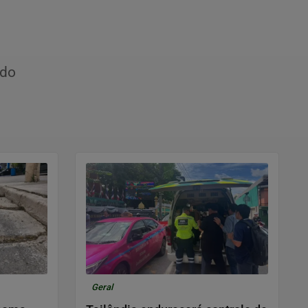
ido
Geral