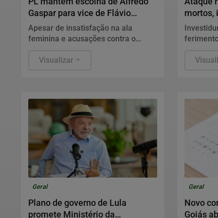
PL mantém escolha de Alfredo
Ataque r
Gaspar para vice de Flávio
mortos, 
Bolsonaro
Ucrânia
Apesar de insatisfação na ala
Investidu
feminina e acusações contra o
ferimento
deputado, legenda descarta
distritos
mudança na candidatura do partido.
Visualizar
emergênci
Visual
Geral
Geral
Plano de governo de Lula
Novo con
promete Ministério da
Goiás a