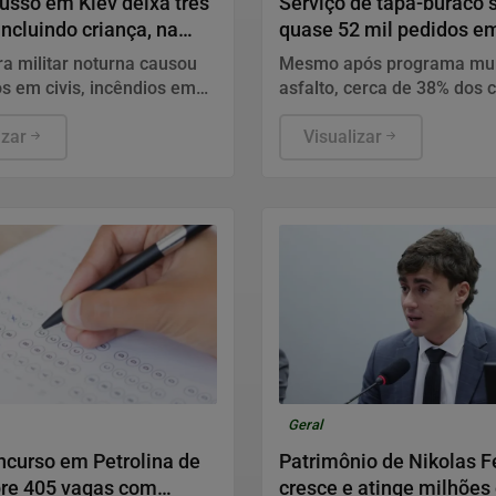
usso em Kiev deixa três
Serviço de tapa-buraco
incluindo criança, na
quase 52 mil pedidos em
SP, até nas recapeadas
ra militar noturna causou
Mesmo após programa mun
s em civis, incêndios em
asfalto, cerca de 38% dos
 e mobilizou equipes de
abertos no primeiro semes
a na capital
izar
continuam sem atendiment
Visualizar
capital paulista.
Geral
curso em Petrolina de
Patrimônio de Nikolas Fe
bre 405 vagas com
cresce e atinge milhões