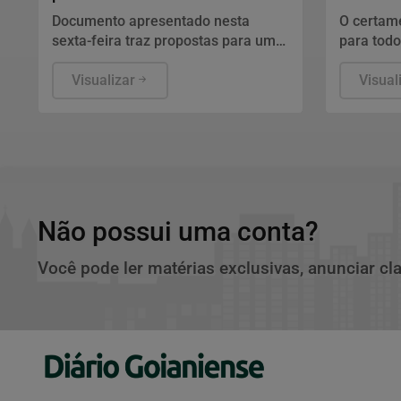
Segurança Pública
salários
Documento apresentado nesta
O certam
sexta-feira traz propostas para um
para todo
novo mandato, com foco em
escolarid
inteligência, reforma política e
Visualizar
abertas a
Visual
combate ao crime organizado.
agendadas
Não possui uma conta?
Você pode ler matérias exclusivas, anunciar cl