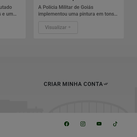
viaturas
putado
A Polícia Militar de Goiás
s e um
implementou uma pintura em tons
 em dois
de cinza, preto e branco após
registros
análises técnicas, sem custos
Visualizar
adicionais ao estado.
CRIAR MINHA CONTA