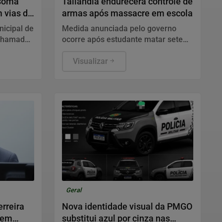
 soma
Tailândia endurecerá controle de
 vias de
armas após massacre em escola
icipal de
Medida anunciada pelo governo
 chamados
ocorre após estudante matar sete
tre
pessoas e cometer suicídio na
o na
região de Bangkok, deixando
Visualizar
dezenas de feridos em seis
hospitais.
Geral
rreira
Nova identidade visual da PMGO
 em
substitui azul por cinza nas