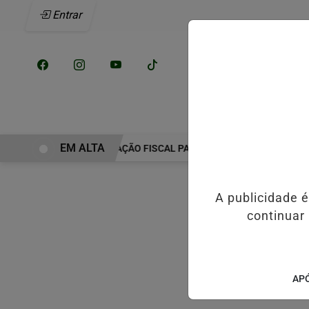
Entrar
/
INÍCIO
NOTÍCI
EM ALTA
RMOSA INICIA RECUPERAÇÃO FISCAL PARA EQUILIBRAR CONTAS PÚB
A publicidade 
continuar
APÓ