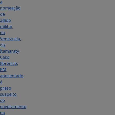
a
nomeação
de
adido
militar
da
Venezuela,
diz
Itamaraty
Caso
Berenice:
PM
aposentado
é
preso
suspeito
de
envolvimento
na