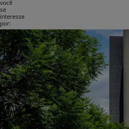
você
se
interesse
por: