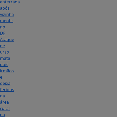
enterrada
após
vizinha
mentir
no
DF
Ataque
de
urso
mata
dois
irmãos
e
deixa
feridos
na
área
rural
da