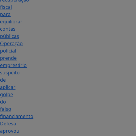
fiscal
para
equilibrar
contas
públicas
Operação
policial
prende
empresário
suspeito
de
aplicar
golpe
do
falso
financiamento
Defesa
aprovou