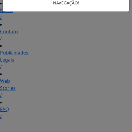
NAVEGAÇÃO!
Notas
/
Contato
/
Publicidades
Legais
/
Web
Stories
/
FAQ
/